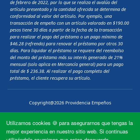
de febrero de 2022, por lo que se realiza el avalúo del
artículo presentado y la cantidad ofrecida se determina de
conformidad al valor del artículo. Por ejemplo, una
transacción de empeño con un artículo valorado en $190.00
pesos tiene 30 días a partir de la fecha de la transacción
para realizar el pago del préstamo o un pago mínimo de
$46.28 (refrendo) para renovar el préstamo por otros 30
días. Para liquidar el préstamo se requiere del reembolso
del monto del préstamo más su interés generado de 21%
mensual (solo aplica en Mercancía general) para un pago
total de $ 236.38. Al realizar el pago completo del
préstamo, el cliente recupera su artículo.
Copyright@2026 Providencia Empeños
Aviso de
Ez+ Mx Términos y
Términos y
Utilizamos cookies 🍪 para asegurarnos que tengas la
Privacidad
Condiciones
Condiciones
mejor experiencia en nuestro sitio web. Si continuas
utilizándolo asumimos que estas deacuerdo.